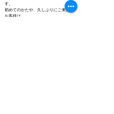
す。
初めてのかたや、久しぶりにご来店の
お客様は
トップページ“ご利用について”をご確認
ください。
Facebook　「cord」で検索
instagram 「cafe_cord」
コメント
コメントを追加…