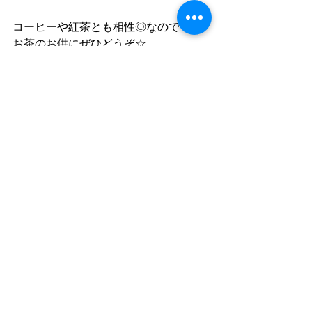
コーヒーや紅茶とも相性◎なので
お茶のお供にぜひどうぞ☆
cord HP 　 
(Click!)
cord Facebook　「cord」で検索
cord instagram 「cafe_cord」
&「cord_tanaka」
コメント
コメントを追加…