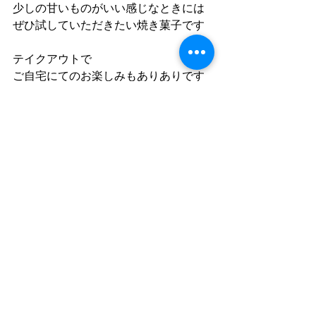
少しの甘いものがいい感じなときには
ぜひ試していただきたい焼き菓子です
テイクアウトで
ご自宅にてのお楽しみもありありです
ね
cord HP 　 
(Click!)
cord Facebook　「cord」で検索
cord instagram 「cafe_cord」
&「cord_tanaka」
コメント
コメントを追加…