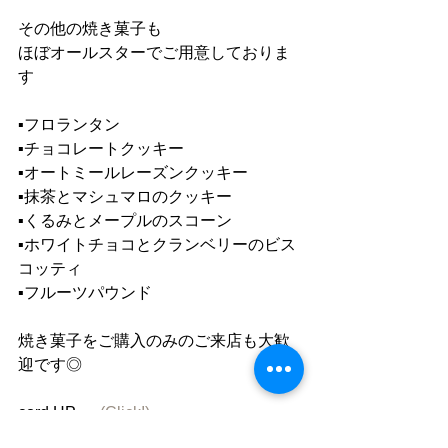
その他の焼き菓子も
ほぼオールスターでご用意しておりま
す
▪️フロランタン
▪️チョコレートクッキー
▪️オートミールレーズンクッキー
▪️抹茶とマシュマロのクッキー
▪️くるみとメープルのスコーン
▪️ホワイトチョコとクランベリーのビス
コッティ
▪️フルーツパウンド
焼き菓子をご購入のみのご来店も大歓
迎です◎
cord HP 　 
(Click!)
cord Facebook　「cord」で検索