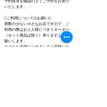
予約状況を確認の上でご予約をお受け
いたします。 ・
□ご利用についてのお願い□
席数の少ない小さなお店ですので、ご
利用の際はお１人様につき１オーダー
（セット商品は除く）承りますようお
願いします。
小さなお子様につきましても同様にな
りますので、ご注文のない場合は、保
護者の方との同席にてご利用をお願い
します。
＊ベビーカーでのご利用はお断りして
おります。
また、お持ち込みのご飲食につきまし
てはお断りしております。
みなさまのご理解とご協力をお願いし
ます。