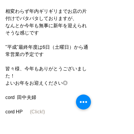
相変わらず年内ギリギリまでお店の片
付けでバタバタしておりますが、
なんとか今年も無事に新年を迎えられ
そうな感じです
"平成"最終年度は6日（土曜日）から通
常営業の予定です
皆々様、今年もありがとうございまし
た！
よいお年をお迎えください◎
cord  田中夫婦
cord HP 　 
(Click!)
cord Facebook　「cord」で検索
cord instagram 「cafe_cord」
&「cord_tanaka」