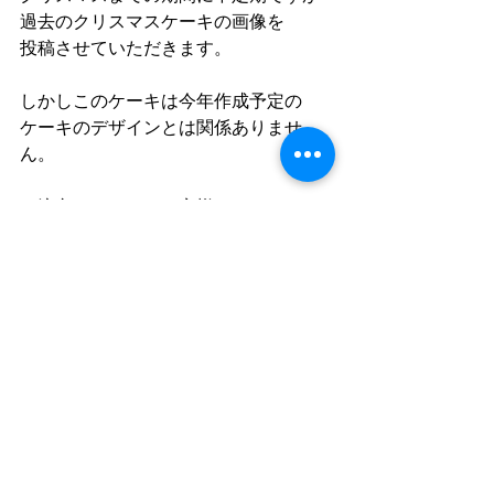
過去のクリスマスケーキの画像を
投稿させていただきます。
しかしこのケーキは今年作成予定の
ケーキのデザインとは関係ありませ
ん。
ご注文いただいたお客様には
お楽しみにお待ちいただければ嬉しい
です◎
あと、本日は月曜日ですので営業時間
は
17:00  ラストオーダー
17:30  クローズ
となります。
お気をつけくださいね。