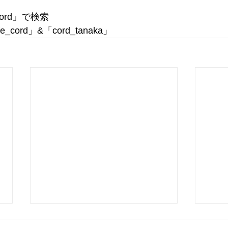
「cord」で検索
afe_cord」&「cord_tanaka」 