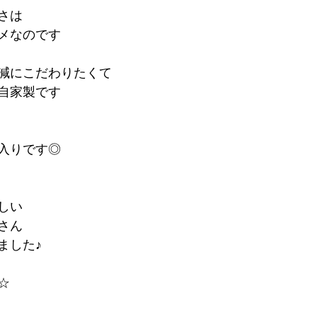
さは
メなのです
減にこだわりたくて
自家製です
入りです◎
しい
さん
ました♪
☆