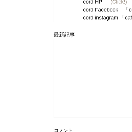
cord HP 　 
(Click!)
cord Facebook　
cord instagram 「c
最新記事
コメント