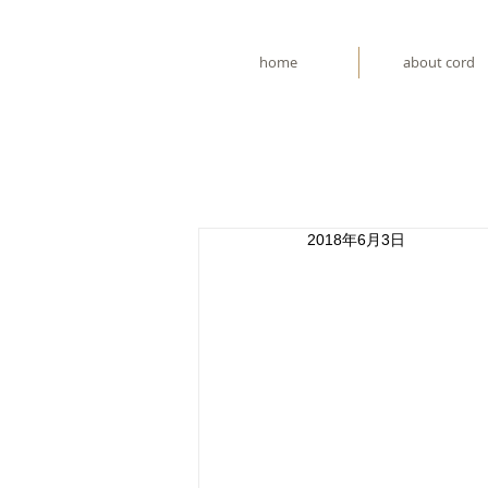
home
about cord
2018年6月3日