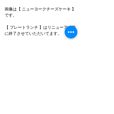
画像は【 ニューヨークチーズケーキ 】
です。
【 プレートランチ 】はリニューアル前
に終了させていただいてます。
ご来店前にご確認くださいませ
□ご利用についてのお願い□
(Click!)
cord HP 　 
(Click!)
cord Facebook　「cord」で検索
cord instagram 「cafe_cord」 
コメント