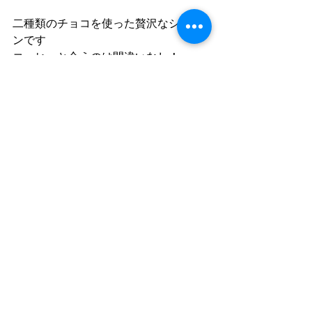
二種類のチョコを使った贅沢なシフォ
ンです
コーヒーと合うのは間違いなし！
牛乳と合うのも間違いなし！ですw
ココア色に散りばめられたホワイトチ
ョコの白は
水玉模様みたいでかわいいですよー☆
コメント
コメントを追加…