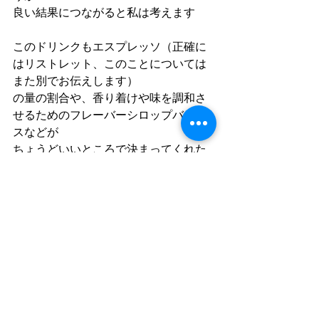
良い結果につながると私は考えます
このドリンクもエスプレッソ（正確に
はリストレット、このことについては
また別でお伝えします）
の量の割合や、香り着けや味を調和さ
せるためのフレーバーシロップバラン
スなどが
ちょうどいいところで決まってくれた
ので
メニューに加えることができました
ドリンクのご提供はソーダの入ったグ
ラスとエスプレッソを別でご用意し
目の前でエスプレッソをグラスに注が
せていただくようにさせていただく予
定です
出来立てのスパークリングエスプレッ