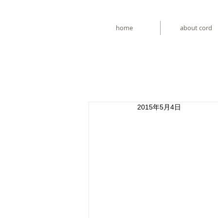
home
about cord
2015年5月4日