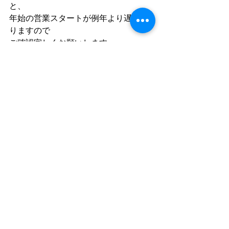
と、
年始の営業スタートが例年より遅くな
りますので
ご確認宜しくお願いします
営業時間につきましては今のところ通
常通りの予定です
もし変更などありましたらこちらの 
HP か
cord の Facebook にてお知らせします
コメント
コメントを追加…