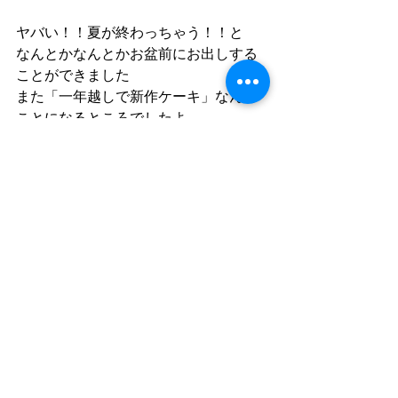
ヤバい！！夏が終わっちゃう！！と
なんとかなんとかお盆前にお出しする
ことができました
また「一年越しで新作ケーキ」なんて
ことになるところでしたよ
てなわけで短い期間ですが『ライムレ
アチーズケーキ』を
よろしくおねがいします☆
商品の説明全くしてないや...（笑） 
コメント
コメントを追加…