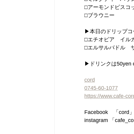
□アーモンドビスコ
□ブラウニー
▶︎本日のドリップ
□エチオピア　イル
□エルサルバドル　サ
▶︎ドリンクは50ye
cord
0745-60-1077
https://www.cafe-co
Facebook　「cor
instagram 「cafe_c