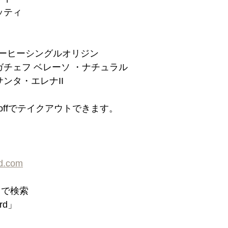
ッティ
コーヒーシングルオリジン
ガチェフ ベレーソ ・ナチュラル
ンタ・エレナII 
n offでテイクアウトできます。
rd.com
d」で検索
ord」