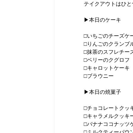
テイクアウトはひと
▶︎本日のケーキ
□いちごのチーズケ
□りんごのクランブ
□抹茶のスフレチー
□ベリーのクグロフ
□キャロットケーキ
□ブラウニー
▶︎本日の焼菓子
□チョコレートクッ
□キャラメルクッキ
□バナナココナッツケ
□ミルクティーパウ