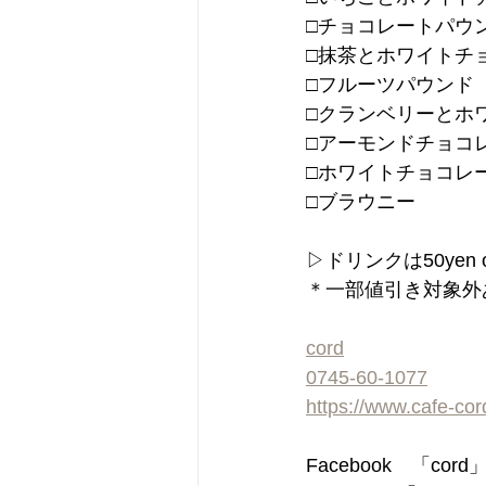
□チョコレートパウ
□抹茶とホワイトチ
□フルーツパウンド
□クランベリーとホ
□アーモンドチョコ
□ホワイトチョコレ
□ブラウニー
▷ドリンクは50yen
＊一部値引き対象外
cord
0745-60-1077
https://www.cafe-co
Facebook　「cor