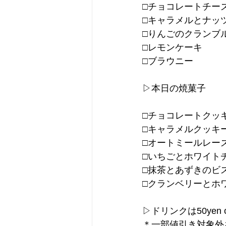
□チョコレートチー
□キャラメルとナッ
□りんごのクランブ
□レモンケーキ
□ブラウニー
▷本日の焼菓子
□チョコレートクッ
□キャラメルクッキ
□オートミールレー
□いちごとホワイト
□抹茶とあずきのビ
□クランベリーとホ
▷ドリンクは50yen
＊一部値引き対象外