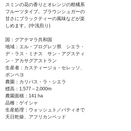
スミンの花の香りとオレンジの柑橘系
フルーツタイプ。ブラウンシュガーの
甘さにブラックティーの風味などが楽
しめます。(中浅煎り)
国：グアテマラ共和国
地域：エル・プログレソ県　シエラ・
デ・ラス・ミナス　サン・アグスティ
ン・アカサグアストラン
生産者：カスティージョ・セレッソ、
ポンペヨ
農園：カリバス・ラ・シエラ
標高：1,577 – 2,000m
農園面積：141 ha
品種：ゲイシャ
生産処理：ウォッシュト／パティオで
天日乾燥、アフリカンベッド