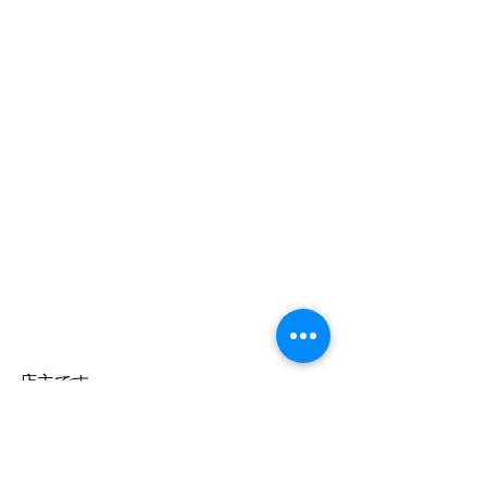
店主です
お手紙どうもありがとう
奥さんほんとに涙目になってはりまし
た