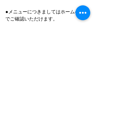
●メニューにつきましてはホームページ
でご確認いただけます。
cord
https://www.cafe-cord.com
Facebook　「cord」で検索
instagram 「cafe_cord」
コメント
コメントを追加…