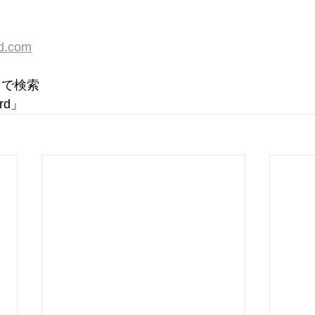
rd.com
d」で検索
ord」