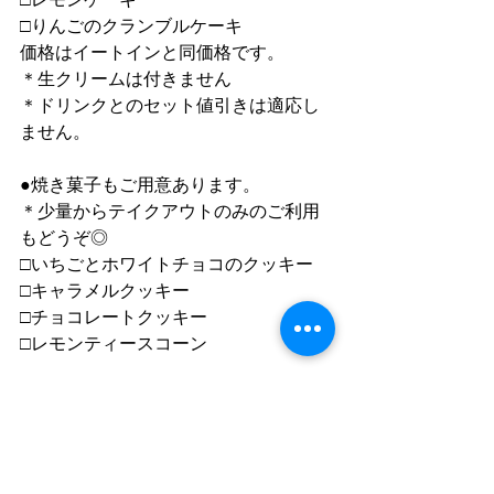
□りんごのクランブルケーキ
価格はイートインと同価格です。
＊生クリームは付きません
＊ドリンクとのセット値引きは適応し
ません。
●焼き菓子もご用意あります。
＊少量からテイクアウトのみのご利用
もどうぞ◎
□いちごとホワイトチョコのクッキー
□キャラメルクッキー
□チョコレートクッキー
□レモンティースコーン
●ドリンクも全種類テイクアウト対応し
ます。
イートイン価格より一律50yen値引での
販売です。