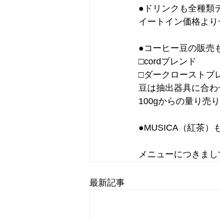
●ドリンクも全種類
イートイン価格より一
●コーヒー豆の販売
□cordブレンド
□ダークローストブ
豆は抽出器具に合わ
100gからの量り売
●MUSICA（紅茶
メニューにつきまし
最新記事