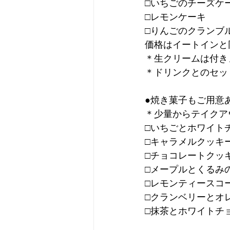
□いちごのチーズケ
□レモンケーキ
□りんごのクランブ
価格はイートインと
＊生クリームは付き
＊ドリンクとのセッ
●焼き菓子もご用意
＊少量からテイクア
□いちごとホワイト
□キャラメルクッキ
□チョコレートクッ
□メープルとくるみ
□レモンティースコ
□クランベリーとオ
□抹茶とホワイトチ