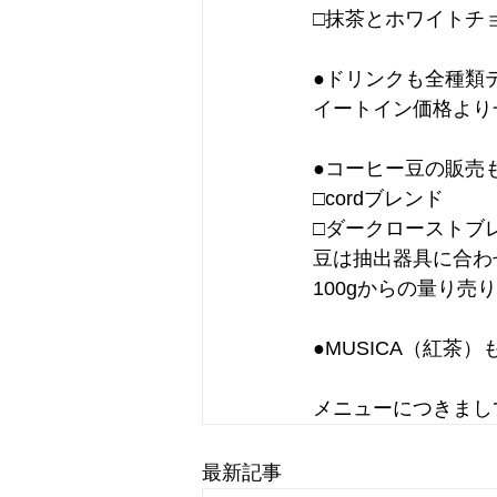
□抹茶とホワイトチ
●ドリンクも全種類
イートイン価格より一
●コーヒー豆の販売
□cordブレンド
□ダークローストブ
豆は抽出器具に合わ
100gからの量り売
●MUSICA（紅茶
メニューにつきまし
最新記事