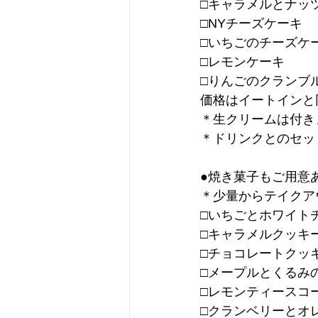
□キャラメルとナッ
□NYチーズケーキ
□いちごのチーズケ
□レモンケーキ
□りんごのクランブ
価格はイートインと
＊生クリームは付き
＊ドリンクとのセッ
●焼き菓子もご用意
＊少量からテイクア
□いちごとホワイト
□キャラメルクッキ
□チョコレートクッ
□メープルとくるみ
□レモンティースコ
□クランベリーとオ