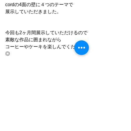
cordの4面の壁に４つのテーマで
展示していただきました。
今回も2ヶ月間展示していただけるので
素敵な作品に囲まれながら
コーヒーやケーキを楽しんでください
◎
佐藤和斗
KAZUTO PHOTO OFFICE 代表
Plus+Photo写真教室 講師
EOS学園 大阪校 講師
http://kazuto-sato.com
コメント