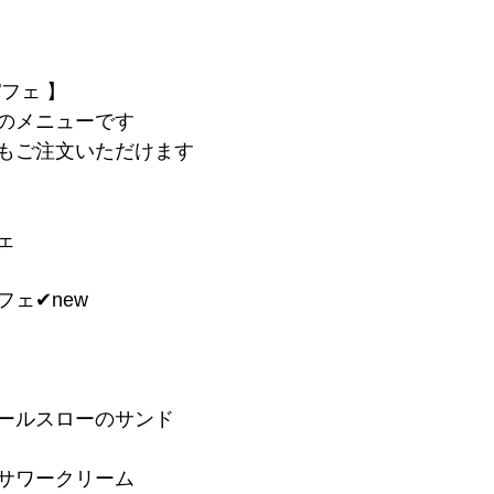
フェ 】
のメニューです
もご注文いただけます
ェ
ェ✔︎new
コールスローのサンド
サワークリーム