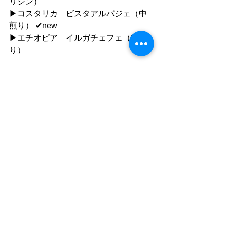
リジン）
▶︎コスタリカ　ビスタアルバジェ（中
煎り） ✔︎new
▶︎エチオピア　イルガチェフェ（中煎
り）
●ご利用について
”静かな落ち着いた雰囲気の中で自分の
時間を楽しむ"
「 おひとり様カフェ 」です
同時におふたりまでご入店いただけま
すが、
ひとりで過ごす時間を楽しむ場所なの
で
店内ではおひとりずつお席をご案内し
ています