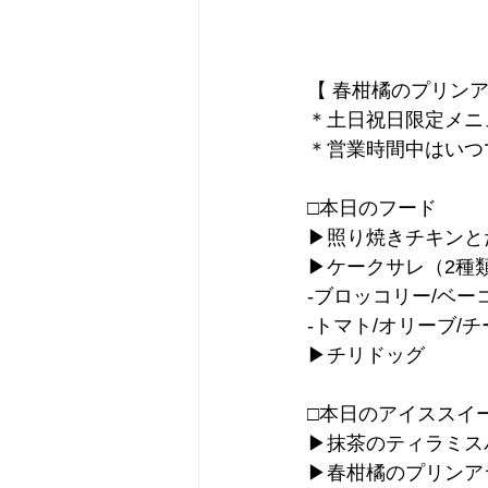
【 春柑橘のプリンア
＊土日祝日限定メニ
＊営業時間中はいつ
□本日のフード
▶︎照り焼きチキンと
▶︎ケークサレ（2種類
-ブロッコリー/ベー
-トマト/オリーブ/
▶︎チリドッグ
□本日のアイススイ
▶︎抹茶のティラミ
▶︎春柑橘のプリン