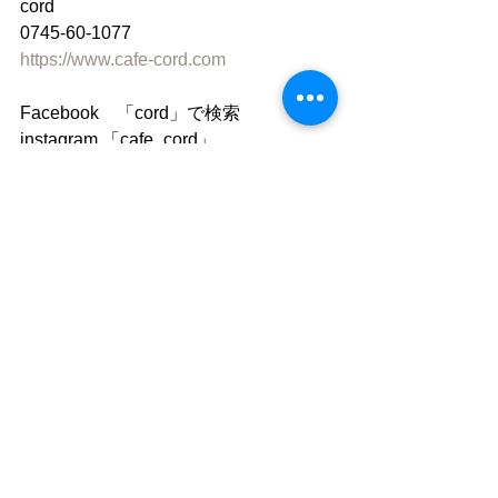
cord
0745-60-1077
https://www.cafe-cord.com
Facebook　「cord」で検索
instagram 「cafe_cord」
●ご利用について
”静かな落ち着いた雰囲気の中で自分の
時間を楽しむ"
「 おひとり様カフェ 」です。
同時におふたりまでご入店いただけま
すが、
ひとりで過ごす時間を楽しむ場所なの
で
店内ではおひとりずつお席をご案内し
ています。