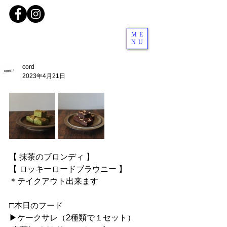
ME
NU
cord
2023年4月21日
【 抹茶のブロンディ 】
【 ロッキーロードブラウニー 】
＊テイクアウト出来ます
□本日のフード
▶︎ケークサレ（2種類で１セット）