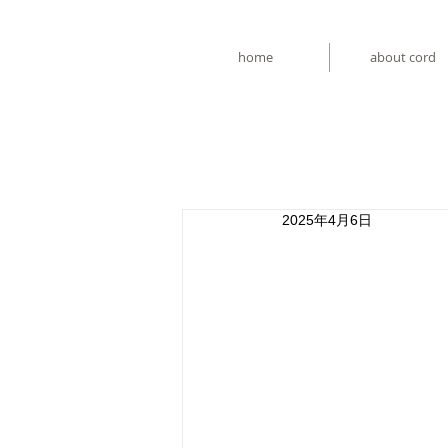
home
about cord
2025年4月6日