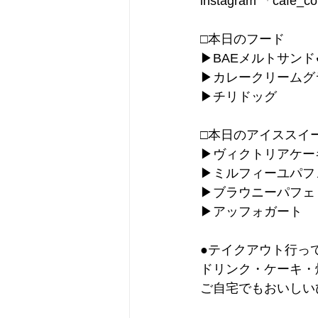
instagram 「cafe_c
□本日のフード
▶︎BAEメルトサンド✔
▶︎カレークリームグラ
▶︎チリドッグ
□本日のアイススイ
▶︎ヴィクトリアケーキ
▶︎ミルフィーユパフ
▶︎ブラウニーパフェ
▶︎アッフォガート
●テイクアウト行っ
ドリンク・ケーキ・
ご自宅でもおいしい