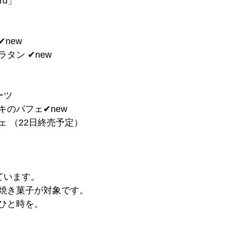
ord」
︎new
タン ✔︎new
ーツ
のパフェ✔︎new
ェ （22日終売予定）
ています。
焼き菓子が対象です。
ひと時を。