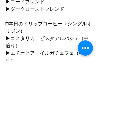
▶︎コードブレンド
▶︎ダークローストブレンド
□本日のドリップコーヒー（シングルオ
リジン）
▶︎コスタリカ　ビスタアルバジェ（中
煎り）
▶︎エチオピア　イルガチェフェ（中煎
り）
●ご利用について
”静かな落ち着いた雰囲気の中で自分の
時間を楽しむ"
「 おひとり様カフェ 」です
同時におふたりまでご入店いただけま
すが、
ひとりで過ごす時間を楽しむ場所なの