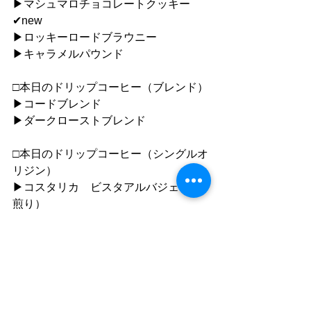
▶︎マシュマロチョコレートクッキー
✔︎new
▶︎ロッキーロードブラウニー
▶︎キャラメルパウンド
□本日のドリップコーヒー（ブレンド）
▶︎コードブレンド
▶︎ダークローストブレンド
□本日のドリップコーヒー（シングルオ
リジン）
▶︎コスタリカ　ビスタアルバジェ（中
煎り）
▶︎エチオピア　イルガチェフェ（中煎
り）
●ご利用について
”静かな落ち着いた雰囲気の中で自分の