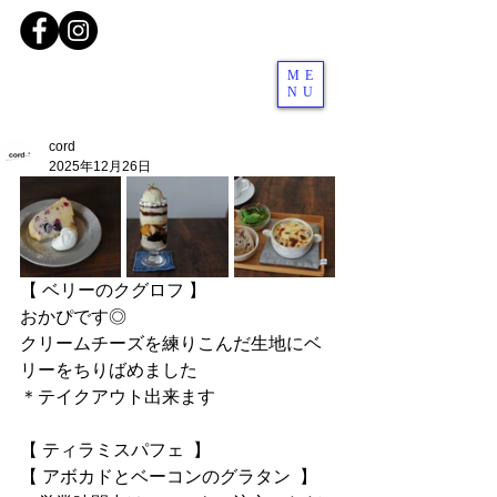
ME
NU
cord
2025年12月26日
【 ベリーのクグロフ 】
おかぴです◎
クリームチーズを練りこんだ生地にベ
リーをちりばめました
＊テイクアウト出来ます
【 ティラミスパフェ  】
【 アボカドとベーコンのグラタン  】