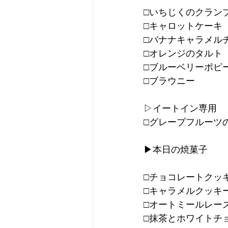
□いちじくのクラン
□キャロットケーキ
□バナナキャラメル
□オレンジのタルト
□ブルーベリーポピ
□ブラウニー
▷イートイン専用
□グレープフルーツ
▶︎本日の焼菓子
□チョコレートクッ
□キャラメルクッキ
□オートミールレー
□抹茶とホワイトチ