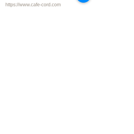
https://www.cafe-cord.com
Facebook　「cord」で検索
instagram 「cafe_cord」
●自然写真家 佐藤和斗 写真展　開催中
【 SKYLANDSCAPE 】
2022.4.27-6.29
●”静かな落ち着いた雰囲気の中で自分
の時間を楽しむ"
「 おひとり様カフェ 」です。
同時におふたりまでご入店いただけま
すが、
ひとりで過ごす時間を楽しむ場所なの
で
店内ではおひとりずつお席をご案内し
ています。