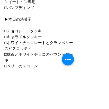
▷イートイン専用
□パンプディング
▶︎本日の焼菓子
□チョコレートクッキー
□キャラメルクッキー
□ホワイトチョコレートとクランベリー
のビスコッティ
□抹茶とホワイトチョコのパウンドケー
キ
□ベリーのスコーン
□ブラウニー
▶︎本日のドリップコーヒーシングルオ
リジン
□グアテマラ　エル・プルテ
□ ペルー　サン・ペドロ