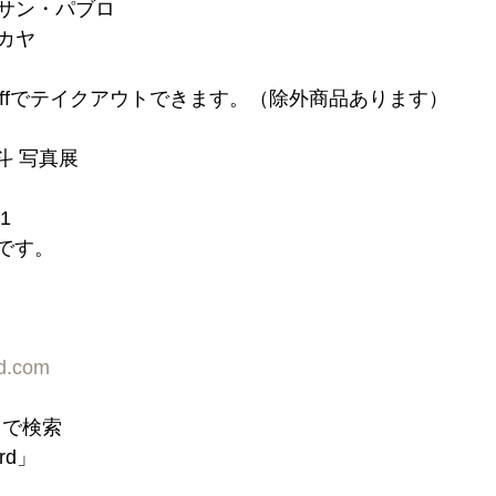
　サン・パブロ
カヤ
n offでテイクアウトできます。（除外商品あります）
斗 写真展
.1
中です。
rd.com
d」で検索
ord」