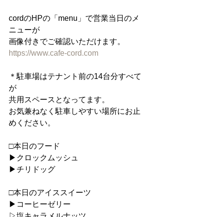
cordのHPの「menu」で営業当日のメ
ニューが
画像付きでご確認いただけます。
https://www.cafe-cord.com
＊駐車場はテナント前の14台分すべて
が
共用スペースとなってます。
お気兼ねなく駐車しやすい場所にお止
めください。
□本日のフード
▶︎クロックムッシュ
▶︎チリドッグ
□本日のアイススイーツ
︎▶︎コーヒーゼリー
▷塩キャラメルナッツ