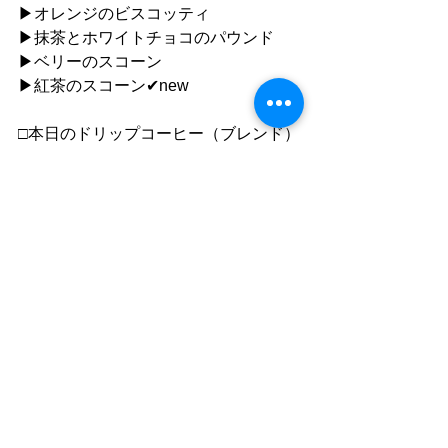
▶︎オレンジのビスコッティ
▶︎抹茶とホワイトチョコのパウンド
▶︎ベリーのスコーン
▶︎紅茶のスコーン✔︎new
□本日のドリップコーヒー（ブレンド）
▶︎コードブレンド
▶︎ダークローストブレンド
□本日のドリップコーヒー（シングルオ
リジン）
▶︎ブラジル　サン・カルロス（豆の販
売もあります）
▶︎ペルー　エスペランサ
●ご利用について
”静かな落ち着いた雰囲気の中で自分の
時間を楽しむ"
「 おひとり様カフェ 」です。