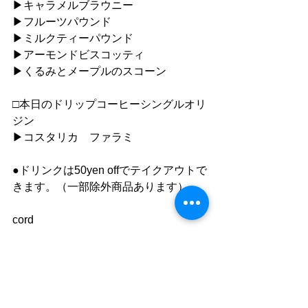
▶︎キャラメルブラウニー
▶︎フルーツパウンド
▶︎ミルクティーパウンド
▶︎アーモンドビスコッティ
▶︎くるみとメープルのスコーン
□本日のドリップコーヒーシングルオリ
ジン
▶︎コスタリカ　ファラミ
●ドリンクは50yen offでテイクアウトで
きます。（一部除外商品あります）
cord
0745-60-1077
https://www.cafe-cord.com
Facebook　「cord」で検索
instagram 「cafe_cord」