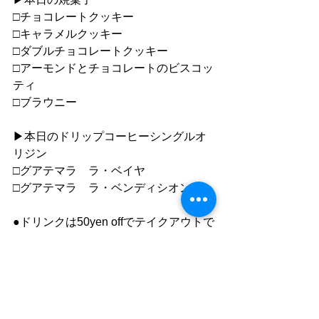
□チョコレートクッキー
□キャラメルクッキー
□ダブルチョコレートクッキー
□アーモンドとチョコレートのビスコッ
ティ
□ブラウニー
▶︎本日のドリップコーヒーシングルオ
リジン
□グアテマラ　ラ・ベイヤ
□グアテマラ　ラ・ベンディシオン
●ドリンクは50yen offでテイクアウトで
きます。
（一部除外商品あります）
●”静かで落ち着いた雰囲気の中で自分
の時間を楽しむ