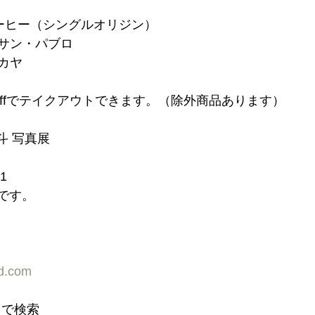
ーヒー（シングルオリジン）
　サン・パブロ
カヤ
n offでテイクアウトできます。（除外商品あります）
斗 写真展
.1
中です。
rd.com
d」で検索