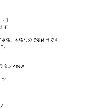
ト 】
ます
2水曜、木曜なので定休日です。
に。
タン✔︎new
ーツ
ツ