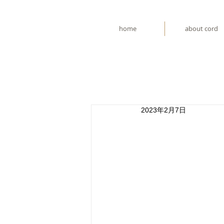
home
about cord
2023年2月7日