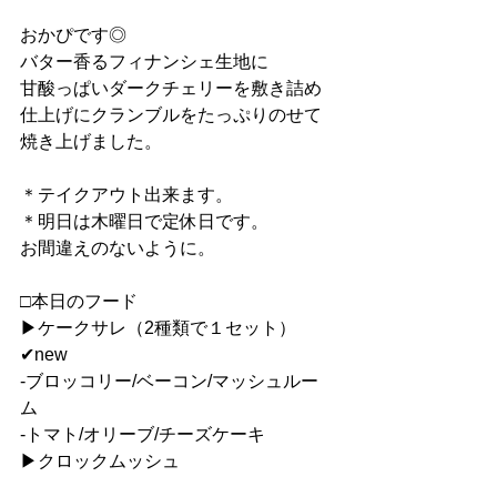
おかぴです◎
バター香るフィナンシェ生地に
甘酸っぱいダークチェリーを敷き詰め
仕上げにクランブルをたっぷりのせて
焼き上げました。
＊テイクアウト出来ます。
＊明日は木曜日で定休日です。
お間違えのないように。
□本日のフード
▶︎ケークサレ（2種類で１セット）
✔︎new
-ブロッコリー/ベーコン/マッシュルー
ム
-トマト/オリーブ/チーズケーキ
▶︎クロックムッシュ