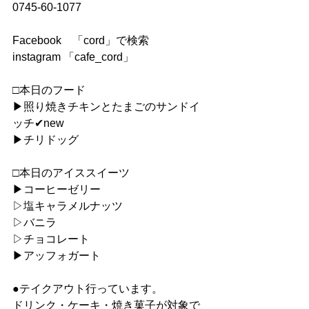
0745-60-1077
Facebook　「cord」で検索
instagram 「cafe_cord」
□本日のフード
▶︎照り焼きチキンとたまごのサンドイ
ッチ✔︎new
▶︎チリドッグ
□本日のアイススイーツ
▶︎コーヒーゼリー
▷塩キャラメルナッツ
▷バニラ
▷チョコレート
▶︎アッフォガート
●テイクアウト行っています。
ドリンク・ケーキ・焼き菓子が対象で