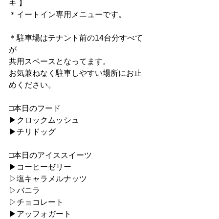
キ 】
＊イートイン専用メニューです。
＊駐車場はテナント前の14台分すべて
が
共用スペースとなってます。
お気兼ねなく駐車しやすい場所にお止
めください。
□本日のフード
▶︎クロックムッシュ
▶︎チリドッグ
□本日のアイススイーツ
▶︎コーヒーゼリー
▷塩キャラメルナッツ
▷バニラ
▷チョコレート
▶︎アッフォガート