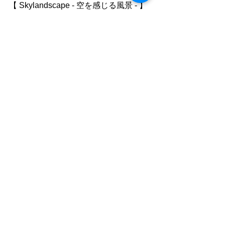
【 Skylandscape - 空を感じる風景 - 】
2023.12.29-2024.3.6
佐藤和斗
KAZUTO PHOTO OFFICE 代表
Plus+Photo写真教室 講師
EOS学園 大阪校 講師
http://kazuto-sato.com
●ご利用について
”静かな落ち着いた雰囲気の中で自分の
時間を楽しむ"
「 おひとり様カフェ 」です。
同時におふたりまでご入店いただけま
すが、
ひとりで過ごす時間を楽しむ場所なの
で