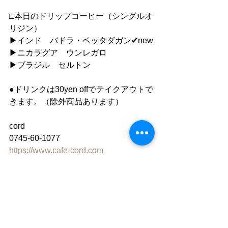
□本日のドリップコーヒー（シングルオ
リジン）
▶︎インド　バドラ・ベッタダガン✔︎new
▶︎ニカラグア　ウンレガロ
▶︎ブラジル　セルトン
●ドリンクは30yen offでテイクアウトで
きます。（除外商品あります）
cord
0745-60-1077
https://www.cafe-cord.com
Facebook　「cord」で検索
instagram 「cafe_cord」
●ご利用について
”静かな落ち着いた雰囲気の中で自分の