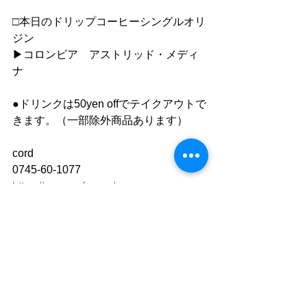
□本日のドリップコーヒーシングルオリ
ジン
▶︎コロンビア　アストリッド・メディ
ナ
●ドリンクは50yen offでテイクアウトで
きます。（一部除外商品あります）
cord
0745-60-1077
https://www.cafe-cord.com
Facebook　「cord」で検索
instagram 「cafe_cord」
●”静かな落ち着いた雰囲気の中で自分
の時間を楽しむ"
「 おひとり様カフェ 」です。