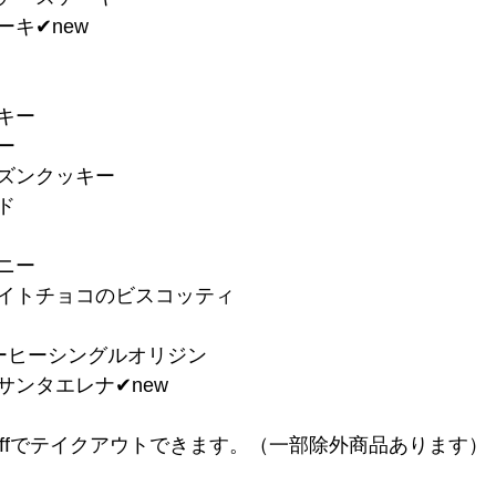
キ✔︎new
キー
ー
ーズンクッキー
ド
ニー
ワイトチョコのビスコッティ
ーヒーシングルオリジン
サンタエレナ✔︎new
n offでテイクアウトできます。（一部除外商品あります）