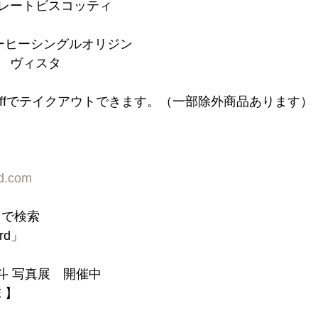
コレートビスコッティ
ーヒーシングルオリジン
タ　ヴィスタ
n offでテイクアウトできます。（一部除外商品あります）
rd.com
d」で検索
ord」
斗 写真展　開催中
E 】