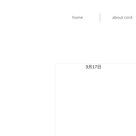
home
about cord
3月17日